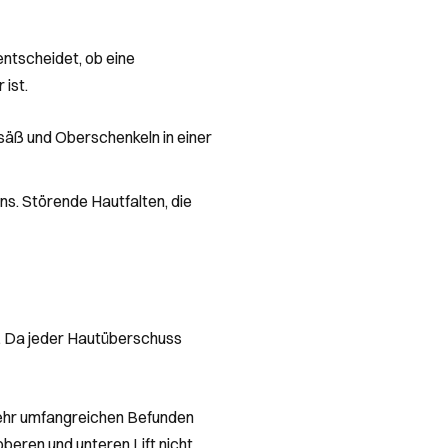
entscheidet, ob eine
 ist.
esäß und Oberschenkeln in einer
ns. Störende Hautfalten, die
n. Da jeder Hautüberschuss
 sehr umfangreichen Befunden
oberen und unteren Lift nicht