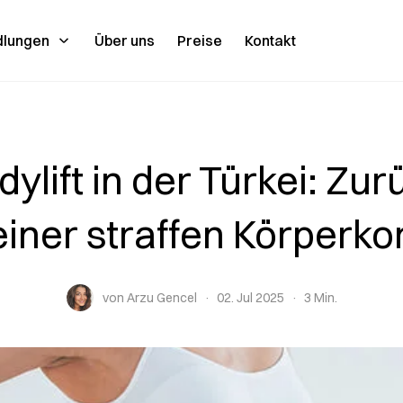
dlungen
Über uns
Preise
Kontakt
dylift in der Türkei: Zur
einer straffen Körperko
von Arzu Gencel
02. Jul 2025
3 Min.