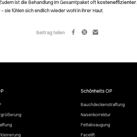
. Zudem ist die Behandlung im Gesamtpaket oft
kosteneffizienter
sie fühlen sich endlich wieder wohl in ihrer Haut.
Beitrag teilen
OP
Schönheits OP
P
Bauchdeckenstraffung
rgrößerung
Nasenkorrektur
affung
Fettabsaugung
rkleinerung
Facelift