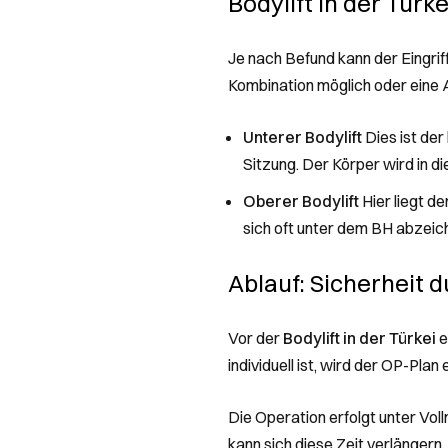
Bodylift in der Türk
Je nach Befund kann der Eingrif
Kombination möglich oder eine Au
Unterer Bodylift
Dies ist der
Sitzung. Der Körper wird in 
Oberer Bodylift
Hier liegt d
sich oft unter dem BH abzeic
Ablauf: Sicherheit 
Vor der
Bodylift in der Türkei
e
individuell ist, wird der OP-Pla
Die Operation erfolgt unter Vol
kann sich diese Zeit verlängern.