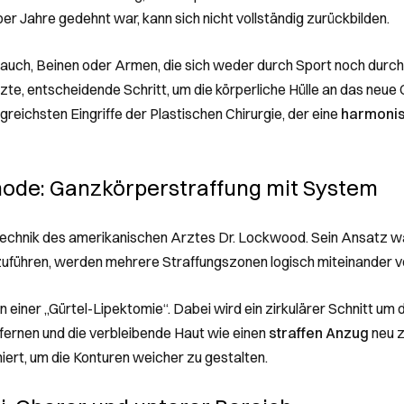
über Jahre gedehnt war, kann sich nicht vollständig zurückbilden.
auch, Beinen oder Armen, die sich weder durch Sport noch durc
 letzte, entscheidende Schritt, um die körperliche Hülle an das ne
reichsten Eingriffe der Plastischen Chirurgie, der eine
harmonisc
ode: Ganzkörperstraffung mit System
Technik des amerikanischen Arztes Dr. Lockwood. Sein Ansatz war
zuführen, werden mehrere Straffungszonen logisch miteinander 
n einer „Gürtel-Lipektomie“. Dabei wird ein zirkulärer Schnitt um
ernen und die verbleibende Haut wie einen
straffen Anzug
neu z
ert, um die Konturen weicher zu gestalten.