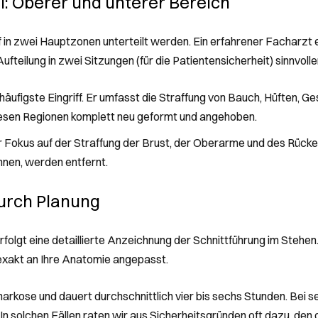
ei: Oberer und unterer Bereich
f in zwei Hauptzonen unterteilt werden. Ein erfahrener Facharzt 
fteilung in zwei Sitzungen (für die Patientensicherheit) sinnvoller
 häufigste Eingriff. Er umfasst die Straffung von Bauch, Hüften, G
diesen Regionen komplett neu geformt und angehoben.
er Fokus auf der Straffung der Brust, der Oberarme und des Rücke
hnen, werden entfernt.
durch Planung
rfolgt eine detaillierte Anzeichnung der Schnittführung im Stehe
n exakt an Ihre Anatomie angepasst.
lnarkose und dauert durchschnittlich vier bis sechs Stunden. Bei
 In solchen Fällen raten wir aus Sicherheitsgründen oft dazu, den 