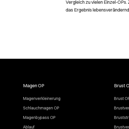
Vergleich zu vielen Einzel-OPs
das Ergebnis lebensverändernd – 
Magen OP
Brust 
Magenverkleinerung
Brust O
Schlauchmagen OP
Brustve
Magenbypass OP
Bruststr
Ablauf
Brustve