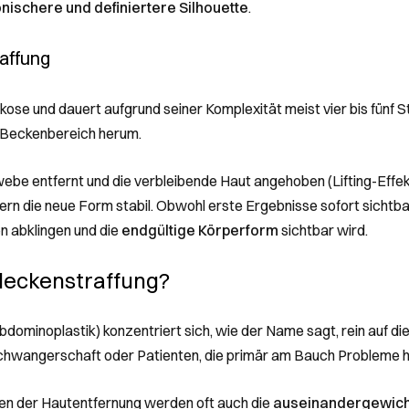
ischere und definiertere Silhouette
.
affung
arkose und dauert aufgrund seiner Komplexität meist vier bis fünf 
n Beckenbereich herum.
be entfernt und die verbleibende Haut angehoben (Lifting-Effek
n die neue Form stabil. Obwohl erste Ergebnisse sofort sichtbar
n abklingen und die
endgültige Körperform
sichtbar wird.
deckenstraffung?
dominoplastik) konzentriert sich, wie der Name sagt, rein auf die 
Schwangerschaft oder Patienten, die primär am Bauch Probleme 
ben der Hautentfernung werden oft auch die
auseinandergewic