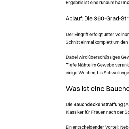
Ergebnis ist eine rundum
harmon
Ablauf: Die 360-Grad-Str
Der Eingriff erfolgt unter Volln
Schnitt einmal komplett um de
Dabei wird überschüssiges Gewe
Tiefe Nähte
im Gewebe veranker
einige Wochen, bis Schwellunge
Was ist eine Bauch
Die
Bauchdeckenstraffung
(Ab
Klassiker für Frauen nach der 
Ein entscheidender Vorteil: Ne