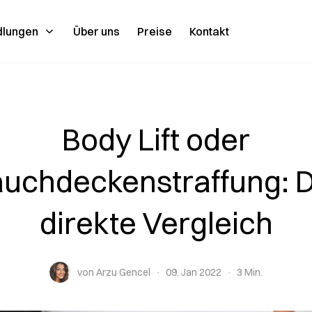
dlungen
Über uns
Preise
Kontakt
Body Lift oder
uchdeckenstraffung: 
direkte Vergleich
von Arzu Gencel
09. Jan 2022
3 Min.