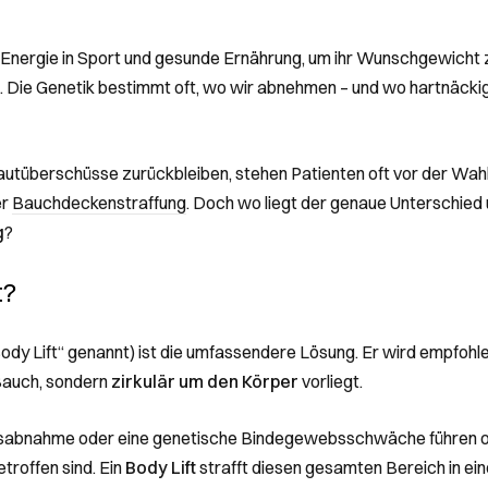
l Energie in Sport und gesunde Ernährung, um ihr Wunschgewicht 
t. Die Genetik bestimmt oft, wo wir abnehmen – und wo hartnäckig
Hautüberschüsse zurückbleiben, stehen Patienten oft vor der Wah
er
Bauchdeckenstraffung
. Doch wo liegt der genaue Unterschied u
g
?
t?
Body Lift“ genannt) ist die umfassendere Lösung. Er wird empfohle
Bauch, sondern
zirkulär um den Körper
vorliegt.
sabnahme oder eine genetische Bindegewebsschwäche führen of
troffen sind. Ein
Body Lift
strafft diesen gesamten Bereich in ein