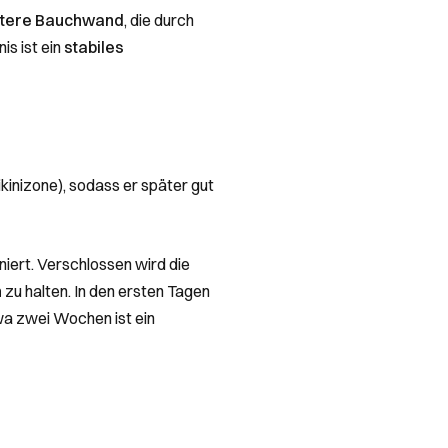
stere Bauchwand
, die durch
is ist ein
stabiles
Bikinizone), sodass er später gut
niert. Verschlossen wird die
h
zu halten. In den ersten Tagen
wa zwei Wochen ist ein