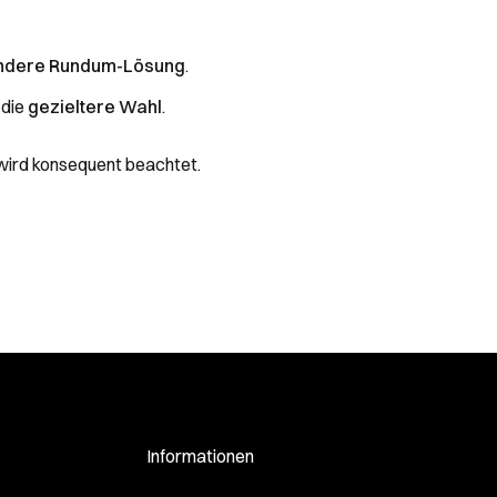
ndere Rundum-Lösung
.
 die
gezieltere Wahl
.
ird konsequent beachtet.
Informationen